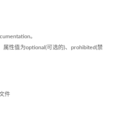
mentation。
optional(可选的)、prohibited(禁
sd文件