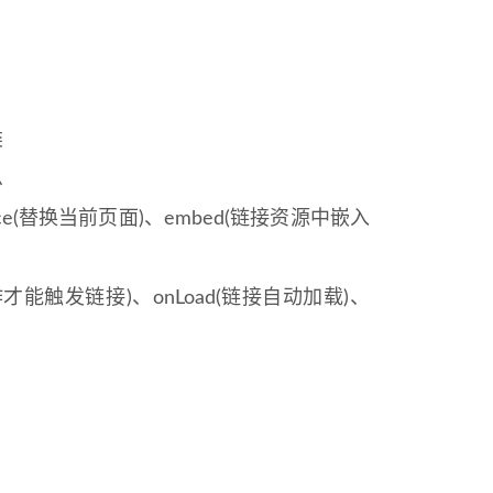
类
息
ce(替换当前页面)、embed(链接资源中嵌入
操作才能触发链接)、onLoad(链接自动加载)、