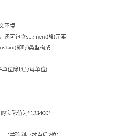
下文环境
定，还可包含segment(段)元素
nstant(即时)类型构成
子单位除以分母单位)
的实际值为“123400”
34”。（精确到小数点后2位）