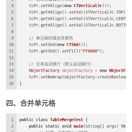
4
    tcPr.setVAlign(
new
CTVerticalJc
());
5
    tcPr.getVAlign().setVal(STVerticalJc.TOP);
6
    tcPr.getVAlign().setVal(STVerticalJc.CENTER
7
    tcPr.getVAlign().setVal(STVerticalJc.BOTTOM
8
9
// 单元格的填充背景色
10
    tcPr.setShd(
new
CTShd
());
11
    tcPr.getShd().setFill(
"FF0000"
);
12
13
// 文本自动换行（默认自动换行）
14
ObjectFactory
objectFactory
=
new
ObjectFac
15
    tcPr.setNoWrap(objectFactory.createBooleanD
16
}
四、合并单元格
1
public
class
TableMergeTest
 {
2
public
static
void
main
(String[] args)
thro