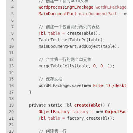
3
// 创建一个新的Word文档
4
WordprocessingMLPackage
wordMLPackage
=
5
MainDocumentPart
mainDocumentPart
=
 wor
6
7
// 创建一个包含两行两列的表格
8
Tbl
table
=
 createTable();
9
        TableTest.setTablePr(table);
10
        mainDocumentPart.addObject(table);
11
12
// 合并第一行的两个单元格
13
        mergeTableCells(table, 
0
, 
0
, 
1
);
14
15
// 保存文档
16
        wordMLPackage.save(
new
File
(
"D:/Deskto
17
    }
18
19
private
static
 Tbl 
createTable
()
 {
20
ObjectFactory
factory
=
new
ObjectFacto
21
Tbl
table
=
 factory.createTbl();
22
23
// 创建第一行