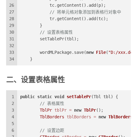
26
            tc.getContent().add(p);
27
// 将单元格对象添加到表格行对象中
28
            tr.getContent().add(tc);
29
        }
30
// 设置表格属性
31
        setTablePr(tbl);
32
33
        wordMLPackage.save(
new
File
(
"D:/xxx.doc
34
    }
二、设置表格属性
1
public
static
void
setTablePr
(Tbl tbl)
 {
2
// 表格属性
3
TblPr
tblPr
=
new
TblPr
();
4
TblBorders
tblBorders
=
new
TblBorders
(
5
6
// 设置边距