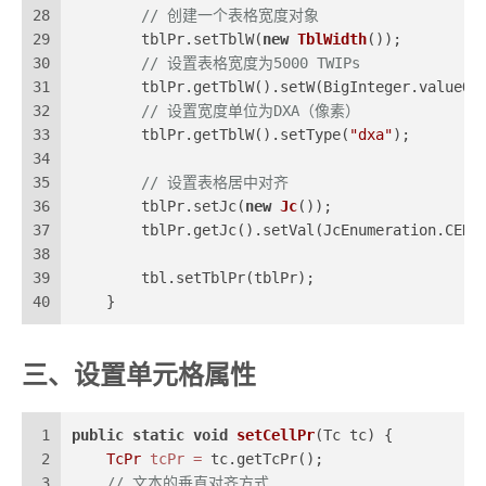
28
// 创建一个表格宽度对象
29
        tblPr.setTblW(
new
TblWidth
());
30
// 设置表格宽度为5000 TWIPs
31
        tblPr.getTblW().setW(BigInteger.valueOf
32
// 设置宽度单位为DXA（像素）
33
        tblPr.getTblW().setType(
"dxa"
);
34
35
// 设置表格居中对齐
36
        tblPr.setJc(
new
Jc
());
37
        tblPr.getJc().setVal(JcEnumeration.CENT
38
39
        tbl.setTblPr(tblPr);
40
    }
三、设置单元格属性
1
public
static
void
setCellPr
(Tc tc)
 {
2
TcPr
tcPr
=
 tc.getTcPr();
3
// 文本的垂直对齐方式