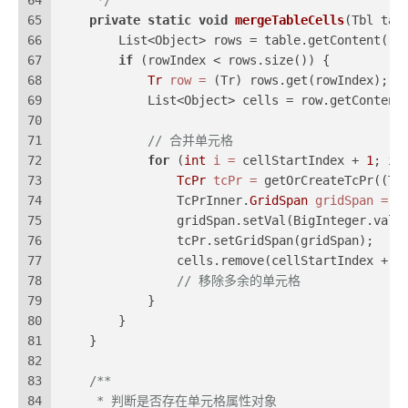
64
     */
65
private
static
void
mergeTableCells
(Tbl tab
66
        List<Object> rows = table.getContent();
67
if
 (rowIndex < rows.size()) {
68
Tr
row
=
 (Tr) rows.get(rowIndex);
69
            List<Object> cells = row.getContent
70
71
// 合并单元格
72
for
 (
int
i
=
 cellStartIndex + 
1
; i 
73
TcPr
tcPr
=
 getOrCreateTcPr((Tc
74
                TcPrInner.
GridSpan
gridSpan
=
n
75
                gridSpan.setVal(BigInteger.valu
76
                tcPr.setGridSpan(gridSpan);
77
                cells.remove(cellStartIndex + 
1
78
// 移除多余的单元格
79
            }
80
        }
81
    }
82
83
/**
84
     * 判断是否存在单元格属性对象