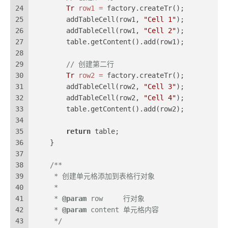
24
Tr
row1
=
 factory.createTr();
25
        addTableCell(row1, 
"Cell 1"
);
26
        addTableCell(row1, 
"Cell 2"
);
27
        table.getContent().add(row1);
28
29
// 创建第二行
30
Tr
row2
=
 factory.createTr();
31
        addTableCell(row2, 
"Cell 3"
);
32
        addTableCell(row2, 
"Cell 4"
);
33
        table.getContent().add(row2);
34
35
return
 table;
36
    }
37
38
/**
39
     * 创建单元格添加到表格行对象
40
     *
41
     * 
@param
 row     行对象
42
     * 
@param
 content 单元格内容
43
     */