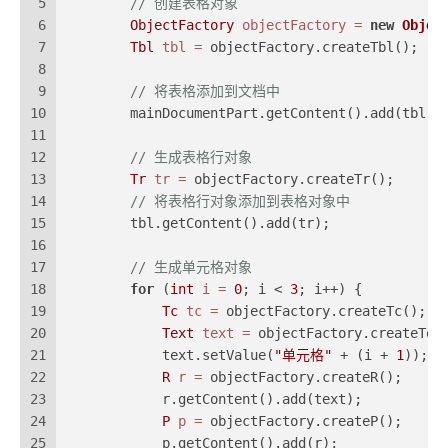
5
// 创建表格对象
6
ObjectFactory
objectFactory
=
new
Objec
7
Tbl
tbl
=
 objectFactory.createTbl();
8
9
// 将表格添加到文档中
10
        mainDocumentPart.getContent().add(tbl);
11
12
// 生成表格行对象
13
Tr
tr
=
 objectFactory.createTr();
14
// 将表格行对象添加到表格对象中
15
        tbl.getContent().add(tr);
16
17
// 生成单元格对象
18
for
 (
int
i
=
0
; i < 
3
; i++) {
19
Tc
tc
=
 objectFactory.createTc();
20
Text
text
=
 objectFactory.createTex
21
            text.setValue(
"单元格"
 + (i + 
1
));
22
R
r
=
 objectFactory.createR();
23
            r.getContent().add(text);
24
P
p
=
 objectFactory.createP();
25
            p.getContent().add(r);