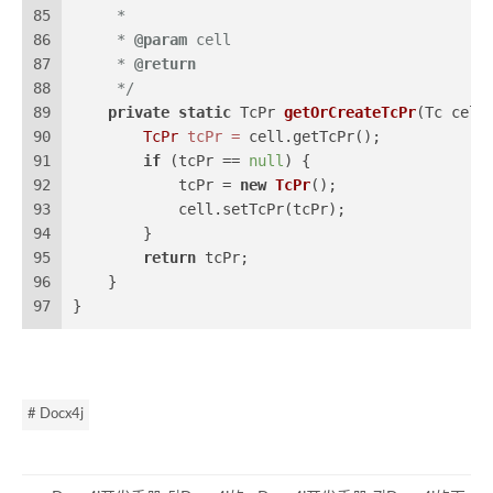
85
     *
86
     * 
@param
 cell
87
     * 
@return
88
     */
89
private
static
 TcPr 
getOrCreateTcPr
(Tc cell
90
TcPr
tcPr
=
 cell.getTcPr();
91
if
 (tcPr == 
null
) {
92
            tcPr = 
new
TcPr
();
93
            cell.setTcPr(tcPr);
94
        }
95
return
 tcPr;
96
    }
97
}
# Docx4j