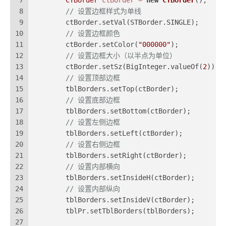
7
CTBorder
ctBorder
=
new
CTBorder
();
8
// 设置边框样式为单线
9
        ctBorder.setVal(STBorder.SINGLE);
10
// 设置边框颜色
11
        ctBorder.setColor(
"000000"
);
12
// 设置边框大小（以半点为单位）
13
        ctBorder.setSz(BigInteger.valueOf(
2
));
14
// 设置顶部边框
15
        tblBorders.setTop(ctBorder);
16
// 设置底部边框
17
        tblBorders.setBottom(ctBorder);
18
// 设置左侧边框
19
        tblBorders.setLeft(ctBorder);
20
// 设置右侧边框
21
        tblBorders.setRight(ctBorder);
22
// 设置内部横向
23
        tblBorders.setInsideH(ctBorder);
24
// 设置内部纵向
25
        tblBorders.setInsideV(ctBorder);
26
        tblPr.setTblBorders(tblBorders);
27