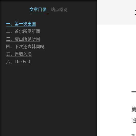
文章目录
站点概览
一、第一次出国
二、首尔所见所闻
三、釜山所见所闻
四、下次还去韩国吗
五、遥墙入境
六、The End