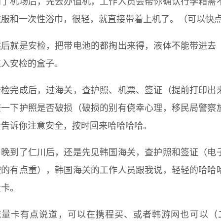
到了机场后，先去办值机，工作人员会帮你确认行李箱需
衣服和一次性浴巾，很轻，就直接带着上机了。（可以快
然后就是安检，把带电池的都掏出来得，液体不能带进去
放入安检的盒子。
安检完成后，过海关，查护照、机票、签证（提前打印出
查一下护照是否破损（破损的别有侥幸心理，移民局警察
会告诉你注意安全，按时回来哈哈哈哈。
当晚到了仁川后，还是先见韩国海关，查护照和签证（电
按的有点重），韩国海关的工作人员跟我说，轻轻的哈哈
量卡。
流量卡有点说道，可以在携程买、或者韩游网也可以（