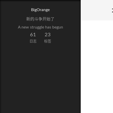
BigOrange
新的斗争开始了
A new struggle has begun
61
23
日志
标签