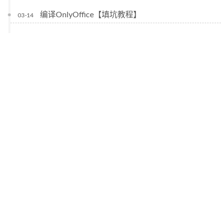
编译OnlyOffice【填坑教程】
03-14