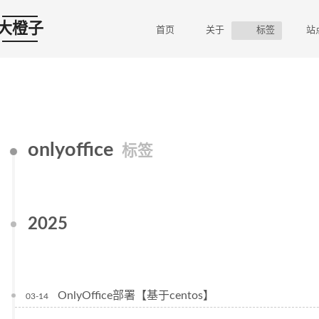
大橙子
首页
关于
标签
站
onlyoffice
标签
2025
OnlyOffice部署【基于centos】
03-14