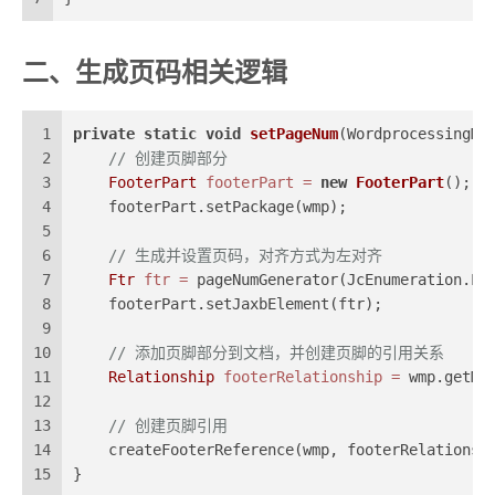
二、生成页码相关逻辑
1
private
static
void
setPageNum
(WordprocessingML
2
// 创建页脚部分
3
FooterPart
footerPart
=
new
FooterPart
();
4
    footerPart.setPackage(wmp);
5
6
// 生成并设置页码，对齐方式为左对齐
7
Ftr
ftr
=
 pageNumGenerator(JcEnumeration.LE
8
    footerPart.setJaxbElement(ftr);
9
10
// 添加页脚部分到文档，并创建页脚的引用关系
11
Relationship
footerRelationship
=
 wmp.getMa
12
13
// 创建页脚引用
14
    createFooterReference(wmp, footerRelationsh
15
}