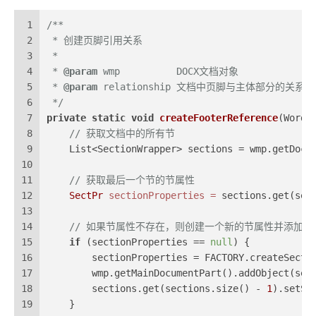
1
/**
2
 * 创建页脚引用关系
3
 *
4
 * 
@param
 wmp          DOCX文档对象
5
 * 
@param
 relationship 文档中页脚与主体部分的关系
6
 */
7
private
static
void
createFooterReference
(Wordp
8
// 获取文档中的所有节
9
    List<SectionWrapper> sections = wmp.getDocu
10
11
// 获取最后一个节的节属性
12
SectPr
sectionProperties
=
 sections.get(sec
13
14
// 如果节属性不存在，则创建一个新的节属性并添加到
15
if
 (sectionProperties == 
null
) {
16
        sectionProperties = FACTORY.createSectP
17
        wmp.getMainDocumentPart().addObject(sec
18
        sections.get(sections.size() - 
1
).setSe
19
    }