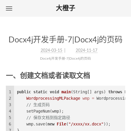
大橙子
Docx4j开发手册-7|Docx4j的页码
2024-03-15
2024-11-17
Docx4j开发手册-7|Docx4j的页码
一、创建文档或者读取文档
1
public
static
void
main
(String[] args)
throws
 Do
2
WordprocessingMLPackage
wmp
=
 Wordprocessing
3
// 生成页码
4
    setPageNum(wmp);
5
// 保存文档到指定路径
6
    wmp.save(
new
File
(
"/xxxx/xx.docx"
));
7
}