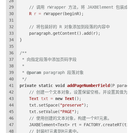
28
29
// 调用 rWrapper 方法，将 JAXBElement 包装
30
R
r
=
 rWrapper(beginR);
31
32
// 将包装好的 R 对象添加到段落的内容中
33
    paragraph.getContent().add(r);
34
}
35
36
/**
37
 * 向指定段落中添加页码字段
38
 *
39
 * 
@param
 paragraph 段落对象
40
 */
41
private
static
void
addPageNumberField
(P paragr
42
// 创建一个文本对象，设置保留空格，并设置其值为"PA
43
Text
txt
=
new
Text
();
44
    txt.setSpace(
"preserve"
);
45
    txt.setValue(
"PAGE"
);
46
// 使用创建的文本对象，构建一个RT元素。
47
    JAXBElement<Text> rt = FACTORY.createRT(txt
48
// 封装RT元素到R元素中。