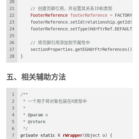
20
21
// 创建页脚引用，并设置其关系ID和类型
22
FooterReference
footerReference
=
 FACTORY.c
23
    footerReference.setId(relationship.getId())
24
    footerReference.setType(HdrFtrRef.DEFAULT);
25
26
// 将页脚引用添加到节属性中
27
    sectionProperties.getEGHdrFtrReferences().a
28
}
五、相关辅助方法
1
/**
2
 * 一个用于将对象包装在R类型中
3
 *
4
 * 
@param
 o
5
 * 
@return
6
 */
7
private
static
 R 
rWrapper
(Object o)
 {