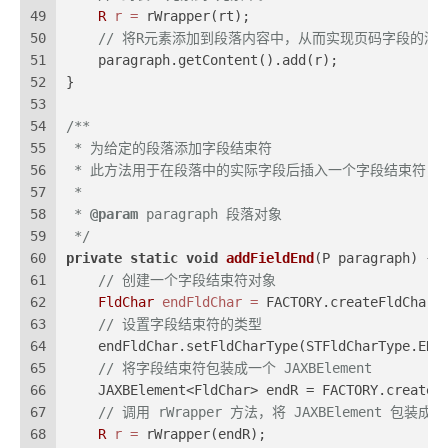
49
R
r
=
 rWrapper(rt);
50
// 将R元素添加到段落内容中，从而实现页码字段的添
51
    paragraph.getContent().add(r);
52
}
53
54
/**
55
 * 为给定的段落添加字段结束符
56
 * 此方法用于在段落中的实际字段后插入一个字段结束符，
57
 *
58
 * 
@param
 paragraph 段落对象
59
 */
60
private
static
void
addFieldEnd
(P paragraph)
 {
61
// 创建一个字段结束符对象
62
FldChar
endFldChar
=
 FACTORY.createFldChar(
63
// 设置字段结束符的类型
64
    endFldChar.setFldCharType(STFldCharType.END
65
// 将字段结束符包装成一个 JAXBElement
66
    JAXBElement<FldChar> endR = FACTORY.createR
67
// 调用 rWrapper 方法，将 JAXBElement 包装成 
68
R
r
=
 rWrapper(endR);