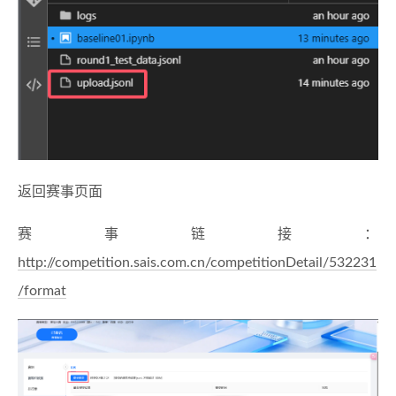
返回赛事页面
赛事链接：
http://competition.sais.com.cn/competitionDetail/532231
/format