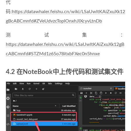
代
码:
https://datawhaler.feishu.cn/wiki/LSaUwltKAiZxuXk12
gBcABCmnfd#ZVeUdvzcToplOnxhJlXcyvLtnDb
测试集：
https://datawhaler.feishu.cn/wiki/LSaUwltKAiZxuXk12gB
cABCmnfd#STZMd1z65o78itxbFXec0n5hnxe
4.2 在NoteBook中上传代码和测试集文件