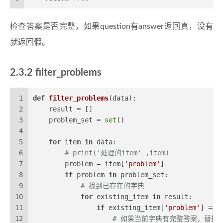
检查答案是否完整，如果question有answer返回真，没有
就返回假。
2.3.2 filter_problems
1
def
filter_problems
(
data
):
2
    result = []
3
    problem_set = 
set
()
4
5
for
 item 
in
 data:
6
# print('处理的item' ,item)
7
        problem = item[
'problem'
]
8
if
 problem 
in
 problem_set:
9
# 找到已存在的字典
10
for
 existing_item 
in
 result:
11
if
 existing_item[
'problem'
] == 
12
# 如果当前字典有完整答案，替换