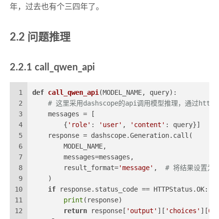
年，过去也有个三四年了。
2.2 问题推理
2.2.1 call_qwen_api
1
def
call_qwen_api
(
MODEL_NAME, query
):
2
# 这里采用dashscope的api调用模型推理，通过htt
3
    messages = [
4
        {
'role'
: 
'user'
, 
'content'
: query}]
5
    response = dashscope.Generation.call(
6
        MODEL_NAME,
7
        messages=messages,
8
        result_format=
'message'
,  
# 将结果设置为
9
    )
10
if
 response.status_code == HTTPStatus.OK:
11
print
(response)
12
return
 response[
'output'
][
'choices'
][
0
]