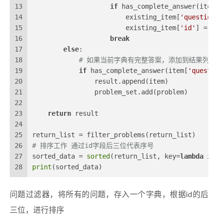
13
if
 has_complete_answer(item
14
                        existing_item[
'question
15
                        existing_item[
'id'
] = i
16
break
17
else
:
18
# 如果当前字典有完整答案，添加到结果列表
19
if
 has_complete_answer(item[
'questi
20
                result.append(item)
21
                problem_set.add(problem)
22
23
return
 result
24
25
return_list = filter_problems(return_list)
26
# 排序工作 通过id字段后三位代表序号
27
sorted_data = 
sorted
(return_list, key=
lambda
 x:
28
print
(sorted_data)
问题过滤器，将所有的问题，存入一个字典，根据id的后
三位，进行排序