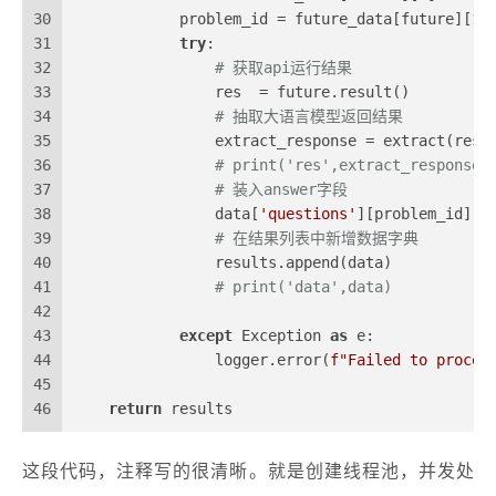
30
            problem_id = future_data[future][
1
]
31
try
:
32
# 获取api运行结果
33
                res  = future.result()
34
# 抽取大语言模型返回结果
35
                extract_response = extract(res)
36
# print('res',extract_response)
37
# 装入answer字段
38
                data[
'questions'
][problem_id][
'
39
# 在结果列表中新增数据字典
40
                results.append(data)
41
# print('data',data)
42
43
except
 Exception 
as
 e:
44
                logger.error(
f"Failed to proces
45
46
return
 results
这段代码，注释写的很清晰。就是创建线程池，并发处