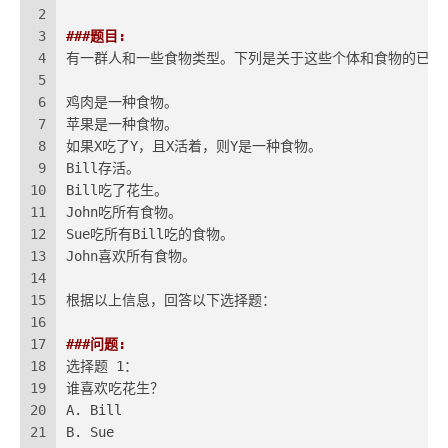
2
3
###题目:
4
有一群人和一些食物类型。下列是关于这些个体和食物的已知
5
6
鸡肉是一种食物。
7
苹果是一种食物。
8
如果X吃了Y，且X活着，则Y是一种食物。
9
Bill存活。
10
Bill吃了花生。
11
John吃所有食物。
12
Sue吃所有Bill吃的食物。
13
John喜欢所有食物。
14
15
根据以上信息，回答以下选择题：
16
17
###问题:
18
选择题 1：
19
谁喜欢吃花生？
20
A. Bill
21
B. Sue