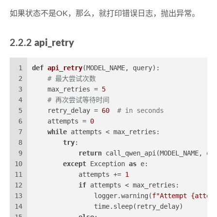
如果状态不是OK，那么，就打印错误日志，抛出异常。
2.2.2
api_retry
1
def
api_retry
(
MODEL_NAME, query
):
2
# 最大尝试次数
3
    max_retries = 
5
4
# 再次尝试等待时间
5
    retry_delay = 
60
# in seconds
6
    attempts = 
0
7
while
 attempts < max_retries:
8
try
:
9
return
 call_qwen_api(MODEL_NAME, qu
10
except
 Exception 
as
 e:
11
            attempts += 
1
12
if
 attempts < max_retries:
13
                logger.warning(
f"Attempt 
{attem
14
                time.sleep(retry_delay)
15
else
: