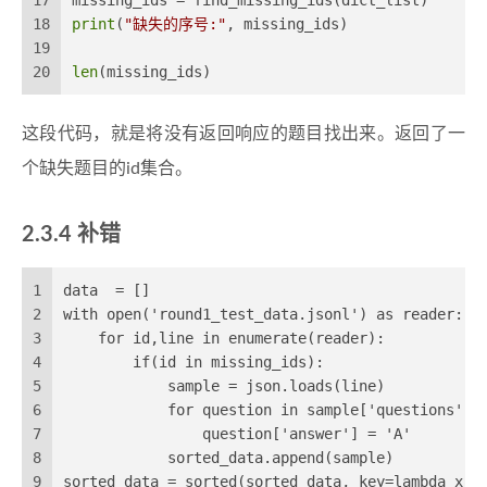
18
print
(
"缺失的序号:"
, missing_ids)
19
20
len
(missing_ids)
这段代码，就是将没有返回响应的题目找出来。返回了一
个缺失题目的id集合。
2.3.4 补错
1
data  = []
2
with open('round1_test_data.jsonl') as reader:
3
    for id,line in enumerate(reader):
4
        if(id in missing_ids):
5
            sample = json.loads(line)
6
            for question in sample['questions']:
7
                question['answer'] = 'A'
8
            sorted_data.append(sample)
9
sorted_data = sorted(sorted_data, key=lambda x: 