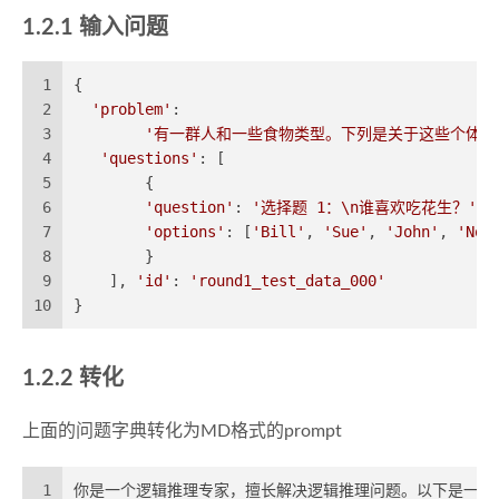
1.2.1 输入问题
1
{
2
'problem'
: 
3
'有一群人和一些食物类型。下列是关于这些个体和食物的已
4
'questions'
: [
5
        {
6
'question'
: 
'选择题 1：\n谁喜欢吃花生？'
, 
7
'options'
: [
'Bill'
, 
'Sue'
, 
'John'
, 
'Non
8
        }
9
    ], 
'id'
: 
'round1_test_data_000'
10
}
1.2.2 转化
上面的问题字典转化为MD格式的prompt
1
你是一个逻辑推理专家，擅长解决逻辑推理问题。以下是一个逻辑