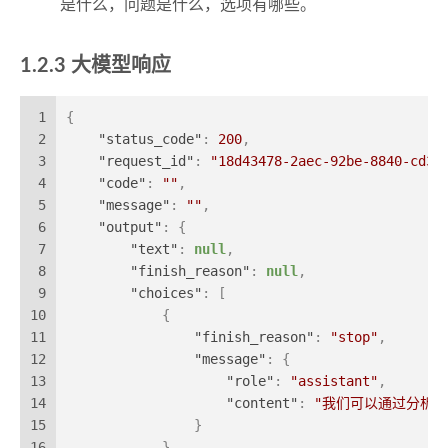
是什么，问题是什么，选项有哪些。
1.2.3 大模型响应
1
{
2
"status_code"
:
200
,
3
"request_id"
:
"18d43478-2aec-92be-8840-cd3b
4
"code"
:
""
,
5
"message"
:
""
,
6
"output"
:
{
7
"text"
:
null
,
8
"finish_reason"
:
null
,
9
"choices"
:
[
10
{
11
"finish_reason"
:
"stop"
,
12
"message"
:
{
13
"role"
:
"assistant"
,
14
"content"
:
"我们可以通过分析给
15
}
16
}