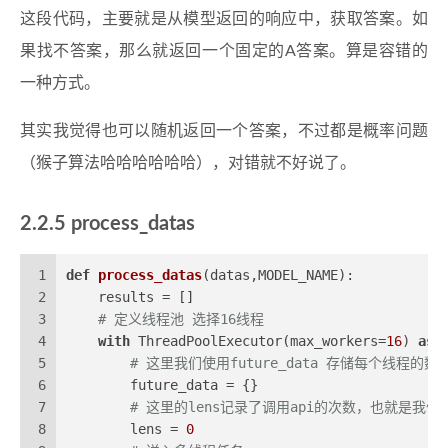
这段代码，主要就是从模型返回的响应中，获取答案。如
果找不答案，那么就返回一个固定的A答案。算是容错的
一种方式。
其实我觉得也可以随机返回一个答案，不过都是概率问题
（猴子算法哈哈哈哈哈哈），对错就不好说了。
2.2.5 process_datas
1
def
process_datas
(
datas,MODEL_NAME
):
2
    results = []
3
# 定义线程池 选择16线程
4
with
 ThreadPoolExecutor(max_workers=
16
) 
as
 
5
# 这里我们使用future_data 存储每个线程的数
6
        future_data = {}
7
# 这里的lens记录了调用api的次数，也就是我
8
        lens = 
0