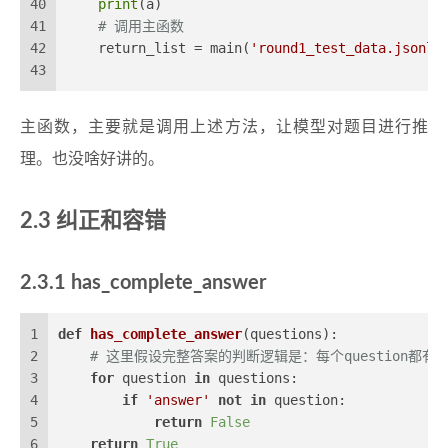
40
print
(a)
41
# 调用主函数
42
    return_list = main(
'round1_test_data.jsonl'
43
主函数，主要就是调用上述方法，让模型对题目进行推
理。也没啥好讲的。
2.3 纠正和容错
2.3.1 has_complete_answer
1
def
has_complete_answer
(
questions
):
2
# 这里假设完整答案的判断逻辑是：每个question都有一个
3
for
 question 
in
 questions:
4
if
'answer'
not
in
 question:
5
return
False
6
return
True