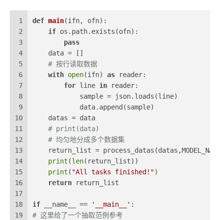
1
def
main
(
ifn, ofn
):
2
if
 os.path.exists(ofn):
3
pass
4
    data = []
5
# 按行读取数据
6
with
open
(ifn) 
as
 reader:
7
for
 line 
in
 reader:
8
            sample = json.loads(line)
9
            data.append(sample)
10
    datas = data
11
# print(data)
12
# 均匀地分成多个数据集
13
    return_list = process_datas(datas,MODEL_NAM
14
print
(
len
(return_list))
15
print
(
"All tasks finished!"
)
16
return
 return_list
17
18
if
 __name__ == 
'__main__'
:
19
# 这里给了一个抽取范例参考