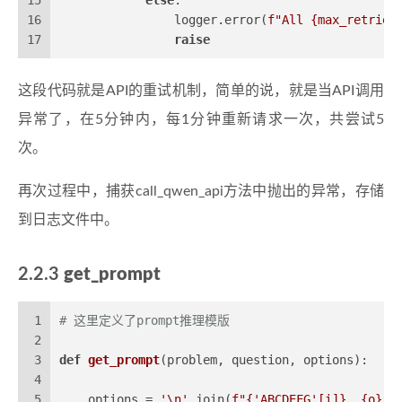
16
                logger.error(
f"All 
{max_retries
17
raise
这段代码就是API的重试机制，简单的说，就是当API调用
异常了，在5分钟内，每1分钟重新请求一次，共尝试5
次。
再次过程中，捕获call_qwen_api方法中抛出的异常，存储
到日志文件中。
2.2.3
get_prompt
1
# 这里定义了prompt推理模版
2
3
def
get_prompt
(
problem, question, options
):
4
5
    options = 
'\n'
.join(
f"
{
'ABCDEFG'
[i]}
. 
{o}
"