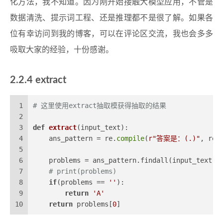
化方法，我不知道。因为刚开始接触大模型应用，不管是
数据清洗、提示词工程、还是推理都不是很了解。如果各
位有幸访问到我的博客，可以在评论区交流，我也会多多
吸取大家的经验，十份感谢。
2.2.4 extract
1
# 这里使用extract抽取模获得抽取的结果
2
3
def
extract
(
input_text
):
4
    ans_pattern = re.
compile
(
r"答案是：(.)"
, re.
5
6
    problems = ans_pattern.findall(input_text)
7
# print(problems)
8
if
(problems == 
''
):
9
return
'A'
10
return
 problems[
0
]