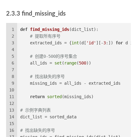
2.3.3 find_missing_ids
1
def
find_missing_ids
(
dict_list
):
2
# 提取所有序号
3
    extracted_ids = {
int
(d[
'id'
][-
3
:]) 
for
 d 
in
4
5
# 创建0-500的序号集合
6
    all_ids = 
set
(
range
(
500
))
7
8
# 找出缺失的序号
9
    missing_ids = all_ids - extracted_ids
10
11
return
sorted
(missing_ids)
12
13
# 示例字典列表
14
dict_list = sorted_data
15
16
# 找出缺失的序号
17
missing_ids = find_missing_ids(dict_list)