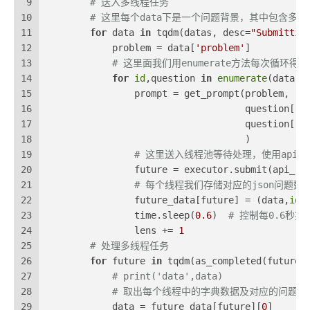
9
# 送入多线程任务
10
# 这里每个data下是一个问题背景，其中包含多
11
for
 data 
in
 tqdm(datas, desc=
"Submittin
12
            problem = data[
'problem'
]
13
# 这里面我们用enumerate方法每次循环
14
for
id
,question 
in
enumerate
(data[
'
15
                prompt = get_prompt(problem, 
16
                                    question[
'q
17
                                    question[
'o
18
                                    )
19
# 这里送入线程池等待处理，使用api_retry
20
                future = executor.submit(api_re
21
# 每个线程我们存储对应的json问题
22
                future_data[future] = (data,
id
)
23
                time.sleep(
0.6
)  
# 控制每0.6秒
24
                lens += 
1
25
# 处理多线程任务
26
for
 future 
in
 tqdm(as_completed(future_
27
# print('data',data)
28
# 取出每个线程中的字典数据及对应的问题id
29
            data = future_data[future][
0
]