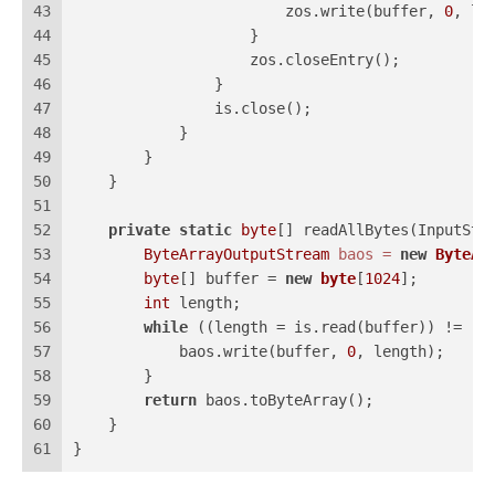
43
                        zos.write(buffer, 
0
, le
44
                    }
45
                    zos.closeEntry();
46
                }
47
                is.close();
48
            }
49
        }
50
    }
51
52
private
static
byte
[] readAllBytes(InputStr
53
ByteArrayOutputStream
baos
=
new
ByteAr
54
byte
[] buffer = 
new
byte
[
1024
];
55
int
 length;
56
while
 ((length = is.read(buffer)) != -
1
57
            baos.write(buffer, 
0
, length);
58
        }
59
return
 baos.toByteArray();
60
    }
61
}