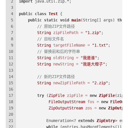
2
import
 java.util.zip.*;
3
4
public
class
Test
 {
5
public
static
void
main
(String[] args)
thro
6
// 原始ZIP文件路径
7
String
zipFilePath
=
"1.zip"
;
8
// 目标文件名
9
String
targetFileName
=
"1.txt"
;
10
// 替换前和后的字符串
11
String
oldString
=
"我是谁"
;
12
String
newString
=
"我是大橙子"
;
13
14
// 新的ZIP文件路径
15
String
newZipFilePath
=
"2.zip"
;
16
17
try
 (
ZipFile
zipFile
=
new
ZipFile
(zipF
18
FileOutputStream
fos
=
new
FileOut
19
ZipOutputStream
zos
=
new
ZipOutpu
20
21
            Enumeration<? 
extends
ZipEntry
> ent
22
while
 (entries.hasMoreElements()) {