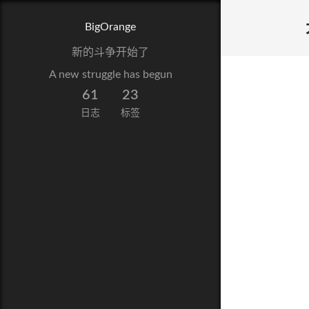
BigOrange
新的斗争开始了
A new struggle has begun
61
23
日志
标签