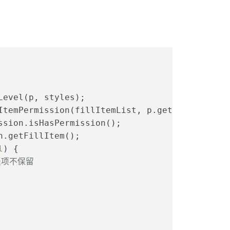
Level(p, styles);
ItemPermission(fillItemList, p.getPos());
ssion.isHasPermission();
n.getFillItem();
l
) {
报项不保留