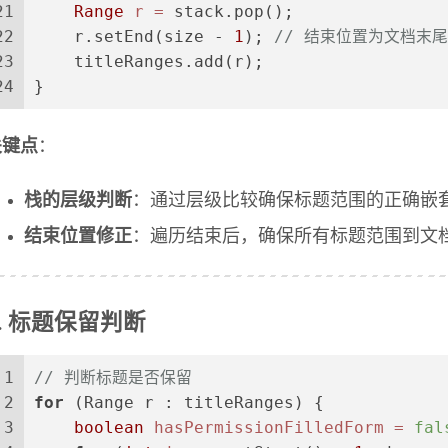
21
Range
r
=
 stack.pop();
22
    r.setEnd(size - 
1
); 
// 结束位置为文档末尾
23
    titleRanges.add(r);
24
}
关键点
：
栈的层级判断
：通过层级比较确保标题范围的正确嵌
结束位置修正
：遍历结束后，确保所有标题范围到文
3. 标题保留判断
1
// 判断标题是否保留
2
for
 (Range r : titleRanges) {
3
boolean
hasPermissionFilledForm
=
fal