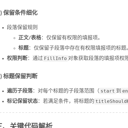
2) 保留条件细化
段落保留规则
正文/表格
：仅保留有权限的填报项。
标题
：仅保留子段落中存在有权限填报项的标题
FillInfo
权限判断
：通过
对象获取段落的填报项权
3) 标题保留判断
start
en
遍历子段落
：对每个标题的子段落范围（
到
titleShould
标记保留状态
：若满足条件，将标题的
三、关键代码解析