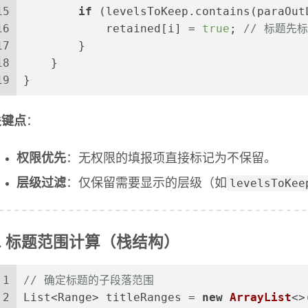
15
if
 (levelsToKeep.contains(paraOut
16
            retained[i] = 
true
; 
// 标题先
17
        }
18
    }
19
}
关键点
：
权限优先
：无权限的填报项直接标记为不保留。
levelsToKee
层级过滤
：仅保留需要显示的层级（如
2. 标题范围计算（栈结构）
1
// 确定标题的子段落范围
2
List<Range> titleRanges = 
new
ArrayList
<>