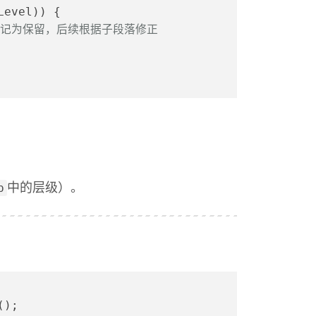
Level)) {
标记为保留，后续根据子段落修正
p
中的层级）。
();