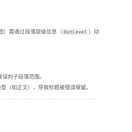
OutLevel
题）需通过段落层级信息（
）动
致误判子段落范围。
类型（如正文），导致标题被错误保留。