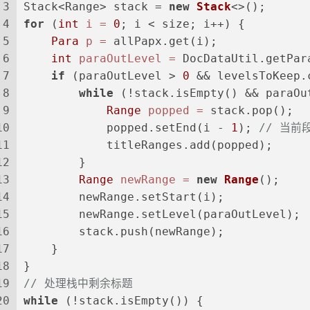
3
Stack<Range> stack = 
new
Stack
<>();
4
for
 (
int
i
=
0
; i < size; i++) {
5
Para
p
=
 allPapx.get(i);
6
int
paraOutLevel
=
 DocDataUtil.getPar
7
if
 (paraOutLevel > 
0
 && levelsToKeep.
8
while
 (!stack.isEmpty() && paraOu
9
Range
popped
=
 stack.pop();
10
            popped.setEnd(i - 
1
); 
// 当
11
            titleRanges.add(popped);
12
        }
13
Range
newRange
=
new
Range
();
14
        newRange.setStart(i);
15
        newRange.setLevel(paraOutLevel);
16
        stack.push(newRange);
17
    }
18
}
19
// 处理栈中剩余标题
20
while
 (!stack.isEmpty()) {