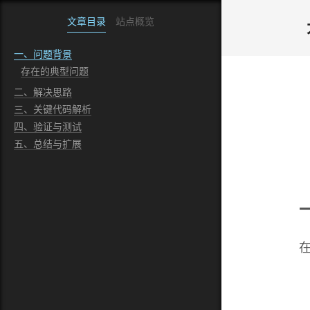
文章目录
站点概览
一、问题背景
存在的典型问题
二、解决思路
三、关键代码解析
四、验证与测试
五、总结与扩展