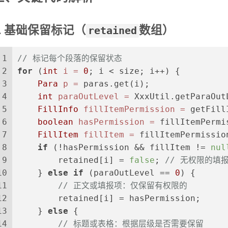
1. 基础保留标记（
retained
数组）
1
// 标记每个段落的保留状态
2
for
 (
int
i
=
0
; i < size; i++) {
3
Para
p
=
 paras.get(i);
4
int
paraOutLevel
=
 XxxUtil.getParaOut
5
FillInfo
fillItemPermission
=
 getFill
6
boolean
hasPermission
=
 fillItemPermi
7
FillItem
fillItem
=
 fillItemPermissio
8
if
 (!hasPermission && fillItem != 
nul
9
        retained[i] = 
false
; 
// 无权限的填
10
    } 
else
if
 (paraOutLevel == 
0
) {
11
// 正文或填报项：仅保留有权限的
12
        retained[i] = hasPermission;
13
    } 
else
 {
14
// 标题或表格：根据层级是否需要保留