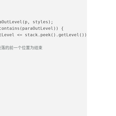
aOutLevel(p, styles);
contains(paraOutLevel)) {
tLevel <= stack.peek().getLevel()) {
前段落的前一个位置为结束