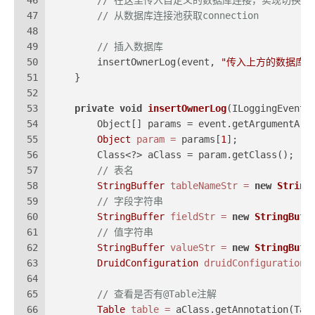
46
// 在这里传入自定义的数据库连接，实现切换数
47
// 从数据库连接池获取connection
48
49
// 插入数据库
50
        insertOwnerLog(event, 
"传入上方的数据库链
51
    }
52
53
private
void
insertOwnerLog
(ILoggingEvent 
54
        Object[] params = event.getArgumentArr
55
Object
param
=
 params[
1
];
56
        Class<?> aClass = param.getClass();
57
// 表名
58
StringBuffer
tableNameStr
=
new
String
59
// 字段字符串
60
StringBuffer
fieldStr
=
new
StringBuff
61
// 值字符串
62
StringBuffer
valueStr
=
new
StringBuff
63
DruidConfiguration
druidConfiguration
64
65
// 查看是否有@Table注解
66
Table
table
=
 aClass.getAnnotation(Tab