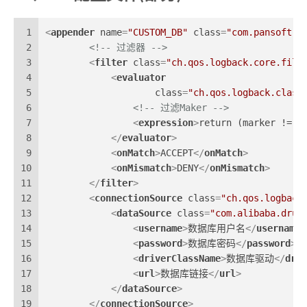
1
<
appender
name
=
"CUSTOM_DB"
class
=
"com.pansoft.x
2
<!-- 过滤器 -->
3
<
filter
class
=
"ch.qos.logback.core.filt
4
<
evaluator
5
class
=
"ch.qos.logback.class
6
<!-- 过滤Maker -->
7
<
expression
>
return (marker != n
8
</
evaluator
>
9
<
onMatch
>
ACCEPT
</
onMatch
>
10
<
onMismatch
>
DENY
</
onMismatch
>
11
</
filter
>
12
<
connectionSource
class
=
"ch.qos.logback
13
<
dataSource
class
=
"com.alibaba.drui
14
<
username
>
数据库用户名
</
username
>
15
<
password
>
数据库密码
</
password
>
16
<
driverClassName
>
数据库驱动
</
driv
17
<
url
>
数据库链接
</
url
>
18
</
dataSource
>
19
</
connectionSource
>