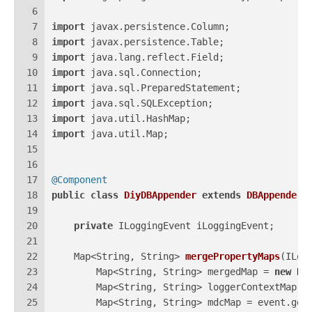
6
7
import
 javax.persistence.Column;
8
import
 javax.persistence.Table;
9
import
 java.lang.reflect.Field;
10
import
 java.sql.Connection;
11
import
 java.sql.PreparedStatement;
12
import
 java.sql.SQLException;
13
import
 java.util.HashMap;
14
import
 java.util.Map;
15
16
17
@Component
18
public
class
DiyDBAppender
extends
DBAppender
 
19
20
private
 ILoggingEvent iLoggingEvent;
21
22
    Map<String, String> 
mergePropertyMaps
(ILog
23
        Map<String, String> mergedMap = 
new
Ha
24
        Map<String, String> loggerContextMap =
25
        Map<String, String> mdcMap = event.get