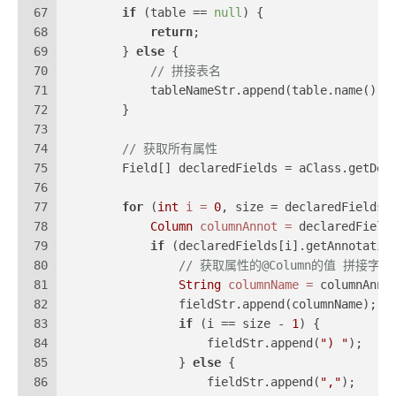
67
if
 (table == 
null
) {
68
return
;
69
        } 
else
 {
70
// 拼接表名
71
            tableNameStr.append(table.name() +
72
        }
73
74
// 获取所有属性
75
        Field[] declaredFields = aClass.getDec
76
77
for
 (
int
i
=
0
, size = declaredFields.
78
Column
columnAnnot
=
 declaredField
79
if
 (declaredFields[i].getAnnotatio
80
// 获取属性的@Column的值 拼接字段
81
String
columnName
=
 columnAnno
82
                fieldStr.append(columnName);
83
if
 (i == size - 
1
) {
84
                    fieldStr.append(
") "
);
85
                } 
else
 {
86
                    fieldStr.append(
","
);