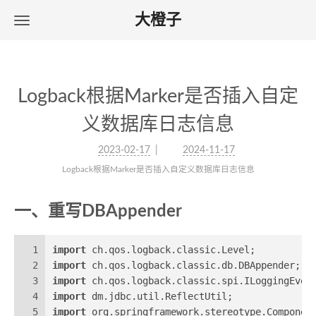
大橙子
Logback根据Marker是否插入自定
义数据库日志信息
2023-02-17
2024-11-17
Logback根据Marker是否插入自定义数据库日志信息
一、重写DBAppender
1
import
 ch.qos.logback.classic.Level;
2
import
 ch.qos.logback.classic.db.DBAppender;
3
import
 ch.qos.logback.classic.spi.ILoggingEven
4
import
 dm.jdbc.util.ReflectUtil;
5
import
 org.springframework.stereotype.Componen