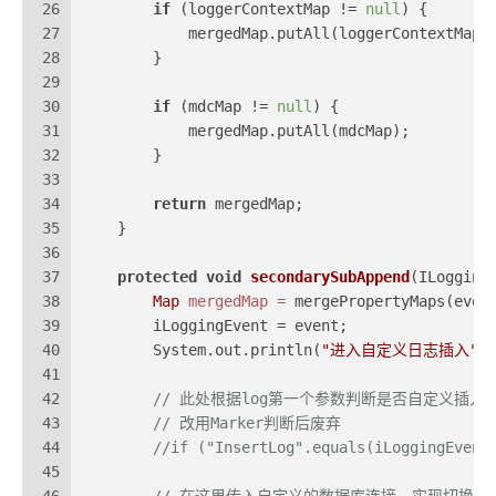
26
if
 (loggerContextMap != 
null
) {
27
            mergedMap.putAll(loggerContextMap)
28
        }
29
30
if
 (mdcMap != 
null
) {
31
            mergedMap.putAll(mdcMap);
32
        }
33
34
return
 mergedMap;
35
    }
36
37
protected
void
secondarySubAppend
(ILogging
38
Map
mergedMap
=
 mergePropertyMaps(even
39
        iLoggingEvent = event;
40
        System.out.println(
"进入自定义日志插入"
);
41
42
// 此处根据log第一个参数判断是否自定义插入
43
// 改用Marker判断后废弃
44
//if ("InsertLog".equals(iLoggingEvent
45