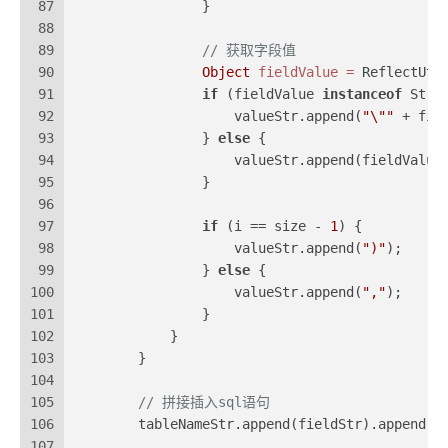
87
                }
88
89
// 获取字段值
90
Object
fieldValue
=
 ReflectUti
91
if
 (fieldValue 
instanceof
 Stri
92
                    valueStr.append(
"\""
 + fie
93
                } 
else
 {
94
                    valueStr.append(fieldValue
95
                }
96
97
if
 (i == size - 
1
) {
98
                    valueStr.append(
")"
);
99
                } 
else
 {
100
                    valueStr.append(
","
);
101
                }
102
            }
103
        }
104
105
// 拼接插入sql语句
106
        tableNameStr.append(fieldStr).append(v
107