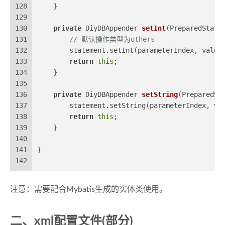
128
    }
129
130
private
 DiyDBAppender 
setInt
(PreparedState
131
// 默认操作类型为others
132
        statement.setInt(parameterIndex, value
133
return
this
;
134
    }
135
136
private
 DiyDBAppender 
setString
(PreparedSt
137
        statement.setString(parameterIndex, va
138
return
this
;
139
    }
140
141
}
142
注意：需要配合Mybatis生成的实体类使用。
二、xml配置文件(部分)